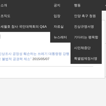
소개
공지
행동
조직도
입장
인양 촉구 청원
세월호 참사 국민대책회의 Q&A
자료실
진상규명서명
신
뉴스레터
기다리는 팽목항
시민채증단
 진상조사 공정성 훼손하는 쓰레기 대통령령 강행 규탄 및 집
특별법제정서명
 불법적 공권력 제소”
2015/05/07