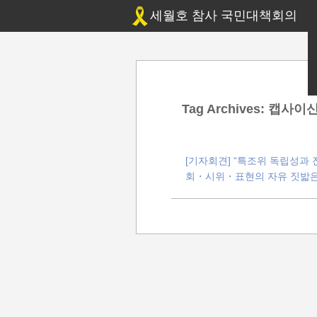
세월호 참사 국민대책회의
Tag Archives:
캡사이
[기자회견] “특조위 독립성과
회・시위・표현의 자유 짓밟은