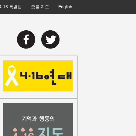
4·16 특별법
촛불 지도
English