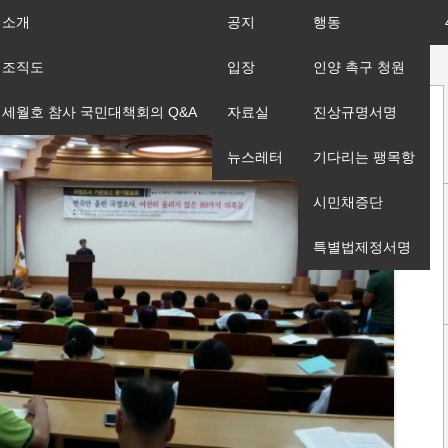
소개
공지
행동
조직도
입장
인양 촉구 청원
세월호 참사 국민대책회의 Q&A
자료실
진상규명서명
뉴스레터
기다리는 팽목항
시민채증단
특별법제정서명