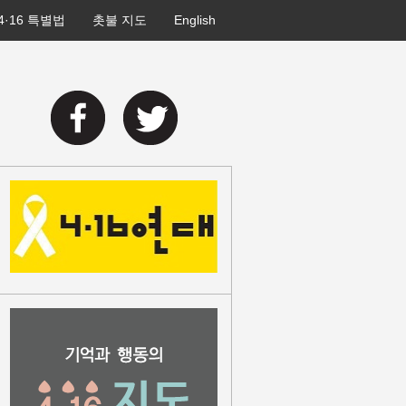
4·16 특별법
촛불 지도
English