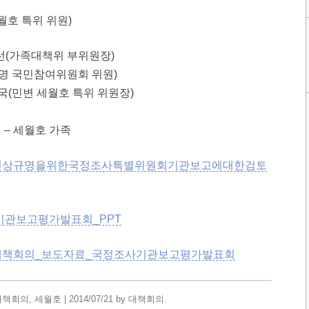
월호 특위 위원)
명선(가족대책위 부위원장)
상규명 국민참여위원회 위원)
영국(민변 세월호 특위 위원장)
언 – 세월호 가족
사고진상규명을위한국정조사특별위원회기관보고에대한검토
사기관보고평가발표회_PPT
국민대책회의_보도자료_국정조사기관보고평가발표회
대책회의
,
세월호
|
2014/07/21
by
대책회의
.