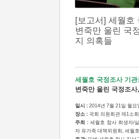
[보고서] 세월호
변죽만 울린 국정
지 의혹들
세월호 국정조사 기관
변죽만 울린 국정조사,
일시 :
2014년 7월 21일 월요
장소 :
국회 의원회관 제1소
주최 :
세월호 참사 희생자/실
자 유가족 대책위원회, 세월