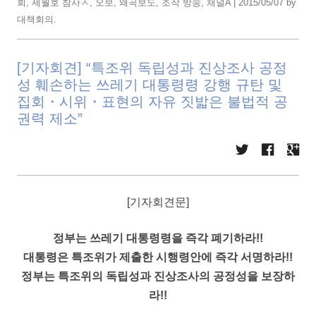
회
,
세월호 참사ㅅ
,
오보
,
왜곡보도
,
조작 방송
,
채널A
|
2015/05/07
by
대책회의
.
[기자회견] “특조위 독립성과 진상조사 공정
성 훼손하는 쓰레기 대통령령 강행 규탄 및
집회・시위・표현의 자유 짓밟은 불법적 공
권력 제소”
[기자회견문]
정부는 쓰레기 대통령령을 즉각 폐기하라!!
대통령은 특조위가 제출한 시행령안에 즉각 서명하라!!
정부는 특조위의 독립성과 진상조사의 공정성을 보장하
라!!