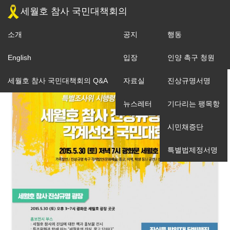
세월호 참사 국민대책회의
소개
공지
행동
조직도
English
입장
인양 촉구 청원
세월호 참사 국민대책회의 Q&A
자료실
진상규명서명
뉴스레터
기다리는 팽목항
시민채증단
특별법제정서명