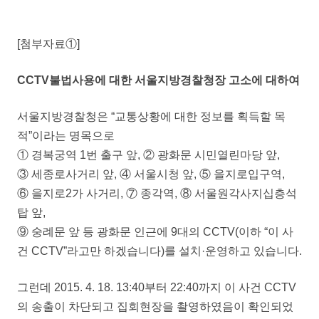
[첨부자료①]
CCTV불법사용에 대한 서울지방경찰청장 고소에 대하여
서울지방경찰청은 “교통상황에 대한 정보를 획득할 목
적”이라는 명목으로
① 경복궁역 1번 출구 앞, ② 광화문 시민열린마당 앞,
③ 세종로사거리 앞, ④ 서울시청 앞, ⑤ 을지로입구역,
⑥ 을지로2가 사거리, ⑦ 종각역, ⑧ 서울원각사지십층석
탑 앞,
⑨ 숭례문 앞 등 광화문 인근에 9대의 CCTV(이하 “이 사
건 CCTV”라고만 하겠습니다)를 설치·운영하고 있습니다.
그런데 2015. 4. 18. 13:40부터 22:40까지 이 사건 CCTV
의 송출이 차단되고 집회현장을 촬영하였음이 확인되었