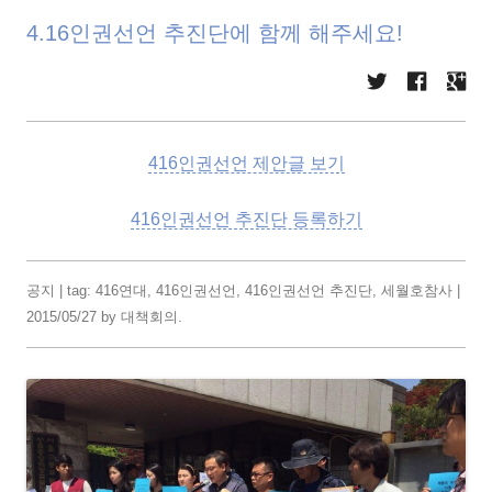
4.16인권선언 추진단에 함께 해주세요!
416인권선언 제안글 보기
416인권선언 추진단 등록하기
공지
| tag:
416연대
,
416인권선언
,
416인권선언 추진단
,
세월호참사
|
2015/05/27
by
대책회의
.