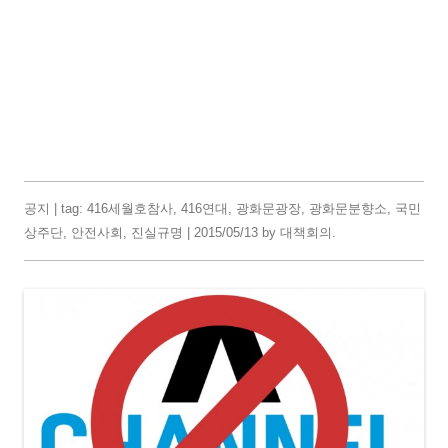
공지
| tag:
416세월호참사
,
416연대
,
광화문광장
,
광화문분향소
,
국민
상주단
,
안전사회
,
진실규명
|
2015/05/13
by
대책회의
.