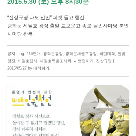
2015.5.30 (토) 오후 8시30분
“진상규명 나도 선언” 피켓 들고 행진
광화문 세월호 광장 출발-교보문고-종로-남인사마당-북인
사마당 왕복
공지
| tag:
416연대
,
광화문광장
,
광화문세월호광장
,
국민대회
,
달빛
행진
,
세월호참사
,
세월호특별조사위
,
시행령폐기
,
진상규명
|
2015/05/27
by
대책회의
.