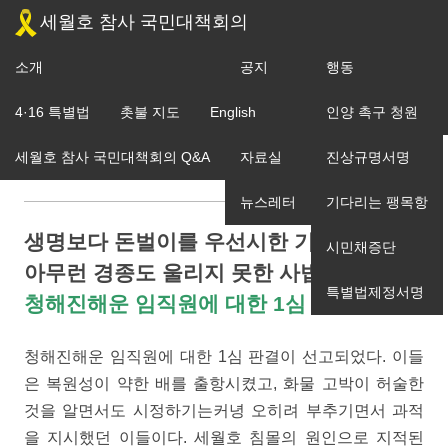
세월호 참사 국민대책회의
소개
공지
행동
[논평] 청해진해운 임직원에 대한 1심 판결에
조직도
4·16 특별법
촛불 지도
English
입장
인양 촉구 청원
부쳐
세월호 참사 국민대책회의 Q&A
자료실
진상규명서명
뉴스레터
기다리는 팽목항
생명보다 돈벌이를 우선시한 기업에게
시민채증단
아무런 경종도 울리지 못한 사법부
특별법제정서명
청해진해운 임직원에 대한 1심 판결에 부쳐
청해진해운 임직원에 대한 1심 판결이 선고되었다. 이들
은 복원성이 약한 배를 출항시켰고, 화물 고박이 허술한
것을 알면서도 시정하기는커녕 오히려 부추기면서 과적
을 지시했던 이들이다. 세월호 침몰의 원인으로 지적된