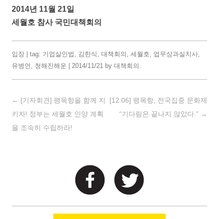
2014년 11월 21일
세월호 참사 국민대책회의
입장
| tag:
기업살인법
,
김한식
,
대책회의
,
세월호
,
업무상과실치사
,
유병언
,
청해진해운
|
2014/11/21
by
대책회의
.
Post navigation
←
[기자회견] 팽목항을 함께 지
[12.06] 팽목항, 전국집중 문화제
키자! 정부는 세월호 인양 계획
“기다림은 끝나지 않았다.”
→
을 조속히 수립하라!