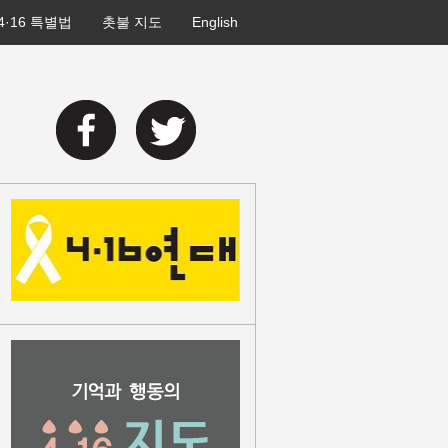
4·16 특별법
촛불 지도
English