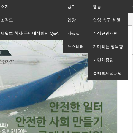
소개
공지
행동
조직도
입장
인양 촉구 청원
세월호 참사 국민대책회의 Q&A
자료실
진상규명서명
뉴스레터
기다리는 팽목항
시민채증단
특별법제정서명