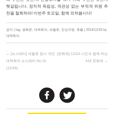
헷갈립니다. 정치적 독립성, 객관성 없는 부적격 위원 추
천을 철회하라! 이번주 토요일, 함께 외쳐봅시다!
공지
| tag:
광화문
,
대책회의
,
세월호
,
진상규명
,
촛불
|
2014/12/18
by
대책회의
.
Post navigation
←
[뉴스레터] 세월호 참사 국민
[문화제] 12/24 시민과 함께 하는
대책회의 뉴스레터 No.15
416 문화제
→
(12/18)