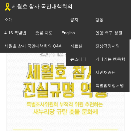
세월호 참사 국민대책회의
소개
공지
행동
조직도
4·16 특별법
촛불 지도
English
입장
인양 촉구 청원
세월호 참사 국민대책회의 Q&A
자료실
진상규명서명
뉴스레터
기다리는 팽목항
시민채증단
특별법제정서명