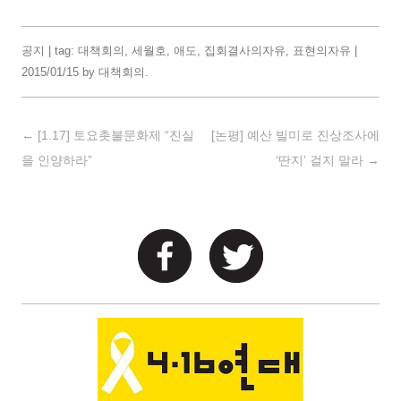
공지
| tag:
대책회의
,
세월호
,
애도
,
집회결사의자유
,
표현의자유
|
2015/01/15
by
대책회의
.
Post navigation
←
[1.17] 토요촛불문화제 “진실
[논평] 예산 빌미로 진상조사에
을 인양하라”
‘딴지’ 걸지 말라
→