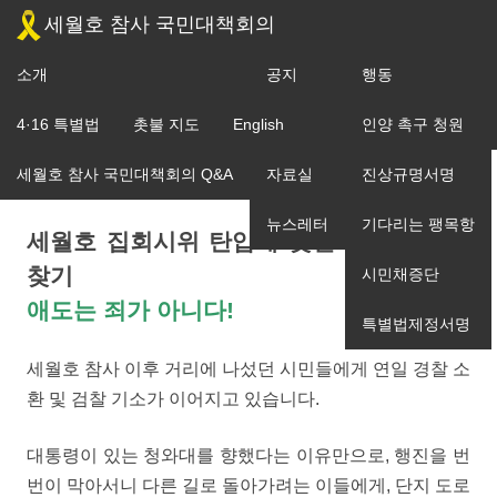
세월호 참사 국민대책회의
소개
공지
행동
[워크숍] 애도는 죄가 아니다!
조직도
4·16 특별법
촛불 지도
English
입장
인양 촉구 청원
세월호 참사 국민대책회의 Q&A
자료실
진상규명서명
뉴스레터
기다리는 팽목항
세월호 집회시위 탄압에 맞선 공동대응 길
찾기
시민채증단
애도는 죄가 아니다!
특별법제정서명
세월호 참사 이후 거리에 나섰던 시민들에게 연일 경찰 소
환 및 검찰 기소가 이어지고 있습니다.
대통령이 있는 청와대를 향했다는 이유만으로, 행진을 번
번이 막아서니 다른 길로 돌아가려는 이들에게, 단지 도로