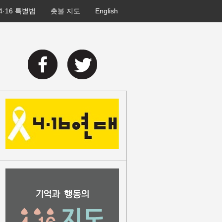
4·16 특별법
촛불 지도
English