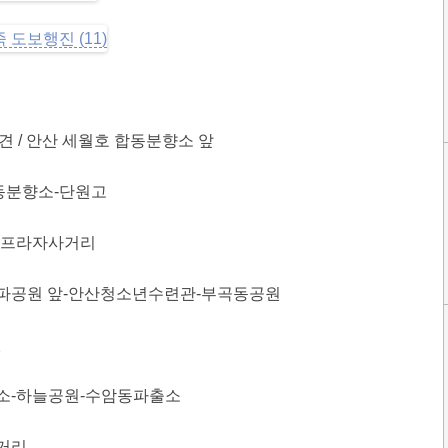
회견 / 안산 세월호 합동분향소 앞
 합동분향소-단원고
스타프라자사거리
-월파공원 앞-안산청소년수련관-부곡동공원
원
주유소-하늘공원-수암동파출소
사거리