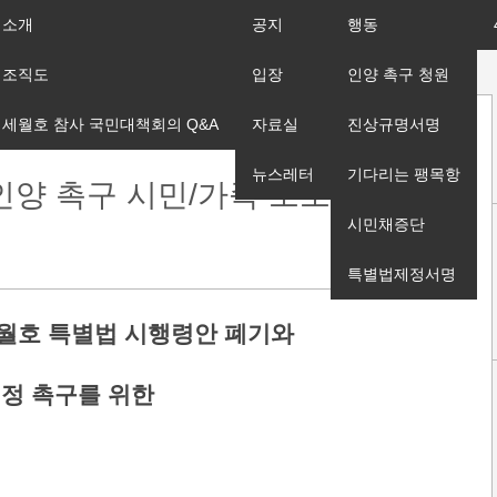
소개
공지
행동
조직도
입장
인양 촉구 청원
세월호 참사 국민대책회의 Q&A
자료실
진상규명서명
뉴스레터
기다리는 팽목항
인양 촉구 시민/가족 도보행진
시민채증단
특별법제정서명
월호 특별법 시행령안 폐기와
결정 촉구를 위한