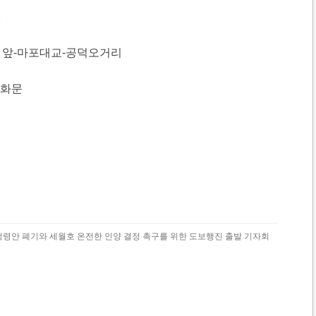
원
국회 앞-마포대교-공덕오거리
광화문
령안 폐기와 세월호 온전한 인양 결정 촉구를 위한 도보행진 출발 기자회