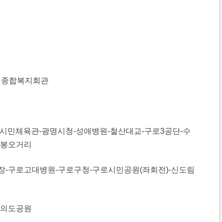
장애인종합복지회관
/ 광명시민체육관-광명시청-성애병원-철산대교-구로3공단-수
리봉오거리
로시장-구로고대병원-구로구청-구로시민공원(좌회전)-신도림
-여의도공원