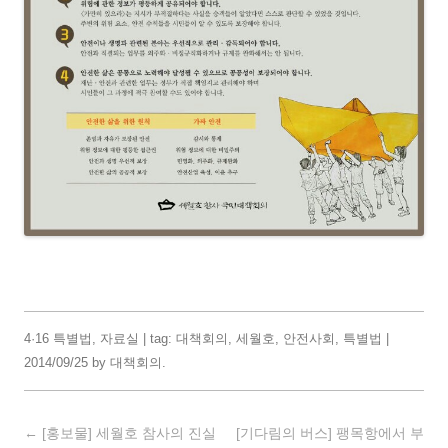
4·16 특별법
,
자료실
| tag:
대책회의
,
세월호
,
안전사회
,
특별법
|
2014/09/25
by
대책회의
.
Post navigation
←
[홍보물] 세월호 참사의 진실
[기다림의 버스] 팽목항에서 부