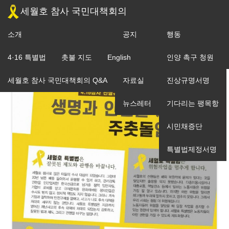
세월호 참사 국민대책회의
소개
공지
행동
조직도
4·16 특별법
촛불 지도
English
입장
인양 촉구 청원
세월호 참사 국민대책회의 Q&A
자료실
진상규명서명
뉴스레터
기다리는 팽목항
시민채증단
특별법제정서명