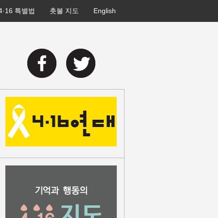
4·16 특별법
촛불 지도
English