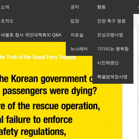
소개
공지
행동
조직도
입장
인양 촉구 청원
세월호 참사 국민대책회의 Q&A
자료실
진상규명서명
뉴스레터
기다리는 팽목항
시민채증단
특별법제정서명