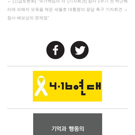
Post navigation
←
[긴급토론회] “국가책임의 자
[기자회견] 참사 1주기 전 박근혜
리에 피해자 모욕을 채운 세월호
대통령의 응답 촉구 기자회견
→
참사 배보상의 문제점”