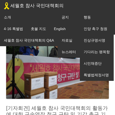
세월호 참사 국민대책회의
소개
공지
행동
조직도
4·16 특별법
촛불 지도
English
입장
인양 촉구 청원
세월호 참사 국민대책회의 Q&A
자료실
진상규명서명
뉴스레터
기다리는 팽목항
시민채증단
특별법제정서명
[기자회견] 세월호 참사 국민대책회의 활동가
에 대한 구속영장 청구 규탄 및 기각 촉구 기