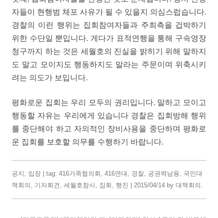
자들이 현행범 체포 사유가 될 수 있을지 의심스럽습니다.
경찰의 이런 행위는 집회참여자들과 주최측을 겁박하기
위한 수단일 뿐입니다. 게다가 표적연행을 통해 구속영장
청구까지 하는 것은 세월호의 진실을 밝히기 위해 말하지
도 말고 모이지도 행동하지도 말라는 주문이며 위축시키
려는 의도가 보입니다.
평화로운 집회는 우리 모두의 권리입니다. 말하고 모이고
행동할 자유는 우리에게 있습니다 경찰은 집회방해 행위
를 중단해야 하고 자의적인 장비사용을 중단하며 평화로
운 집회를 보호할 의무를 수행하기 바랍니다.
공지
,
입장
| tag:
416가족협의회
,
416연대
,
경찰
,
공권력남용
,
국민대
책회의
,
기자회견
,
세월호참사
,
집회
,
행진
|
2015/04/14
by
대책회의
.