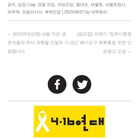
공지
,
입장
| tag:
경찰 진압
,
과잉진압
,
물대포
,
세월호
,
세월호참사
,
최루액
,
포럼아시아
,
폭력진압
|
2015/04/27
by
대책회의
.
Post navigation
←
[416연대성명] 네팔 지진 생
[급모집] 쓰레기 “정부시행령
존자들의 무사 귀환을 간절히 기
(안)” 폐기요구 최후통첩 위한 신
원합니다
문광고 모금
→