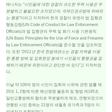
매니저는
“시민들에 대한 경찰의 과도한 무력 사용은 무
분별하고 불필요한 조치였으며, 국제인권규범에 위배되
는 행동”
이라고 지적하며 한국 경찰이 유엔의 법 집행관
행동강령(UN Code of Conduct for Law Enforcement
Officials)과 법 집행관의 무력 및 화기 사용 기본원칙
(UN Basic Principles for the Use of Force and Firearms
by Law Enforcement Officials)을 준수할 것을 강조하였
다. 또한
”2011년 한국 헌법재판소는 경찰 차벽을 이용
한 통행 방해 및 집회현장 봉쇄가 시민들의 통행권을 침
해하기 때문에 위헌이라고 판단한 바 있다”
고 지적하였
다.
이날 약 100여 명의 시민이 집회와 시위에 관한 법률 제
20조 1, 2항에 따른 해산명령 불응죄 및 형법 제185조
일반교통방해죄 혐의로 무분별하게 체포, 연행되었으며
연행된 시민 중에는 21명의 세월호 유가족과 5명의 미
성년자가 포함되었다.