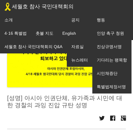
세월호 참사 국민대책회의
소개
공지
행동
조직도
4·16 특별법
촛불 지도
English
입장
인양 촉구 청원
세월호 참사 국민대책회의 Q&A
자료실
진상규명서명
뉴스레터
기다리는 팽목항
시민채증단
특별법제정서명
[성명] 아시아 인권단체, 유가족과 시민에 대
한 경찰의 과잉 진압 규탄 성명