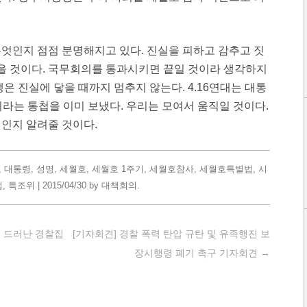
엇인지 점점 분명해지고 있다. 진실을 피하고 감추고 짓
꺾을 것이다. 국무회의를 통과시키면 끝일 것이라 생각하지
쟁은 진실에 닿을 때까지 멈추지 않는다. 4.16연대는 대통
회라는 통첩을 이미 보냈다. 우리는 모여서 움직일 것이다.
것인지 알려줄 것이다.
,
대통령
,
성명
,
세월호
,
세월호 1주기
,
세월호참사
,
세월호특별법
,
시
법
,
특조위
|
2015/04/30
by
대책회의
.
서 드러난 경찰집
[기자회견] 경찰 폭력 탄압 규탄 및 유족행진 보
장시행령 폐기 촉구 기자회견
→