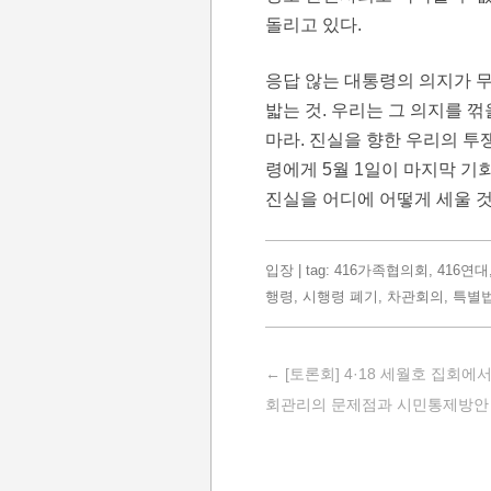
돌리고 있다.
응답 않는 대통령의 의지가 무
밟는 것. 우리는 그 의지를 
마라. 진실을 향한 우리의 투
령에게 5월 1일이 마지막 기
진실을 어디에 어떻게 세울 
입장
| tag:
416가족협의회
,
416연대
행령
,
시행령 폐기
,
차관회의
,
특별
Post navigation
←
[토론회] 4·18 세월호 집회에
회관리의 문제점과 시민통제방안