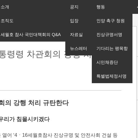
소개
공지
행동
조직도
입장
인양 촉구 청원
세월호 참사 국민대책회의 Q&A
자료실
진상규명서명
뉴스레터
기다리는 팽목항
대통령령 차관회의 강행 처리 규탄
시민채증단
특별법제정서명
회의 강행 처리 규탄한다
 우리가 침몰시키겠다
를 열어 ‘4ㆍ16세월호참사 진상규명 및 안전사회 건설 등