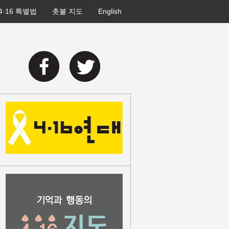
4·16 특별법
촛불 지도
English