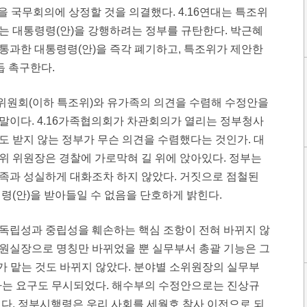
)을 국무회의에 상정할 것을 의결했다. 4.16연대는 특조위
는 대통령령(안)을 강행하려는 정부를 규탄한다. 박근혜
통과한 대통령령(안)을 즉각 폐기하고, 특조위가 제안한
듭 촉구한다.
원회(이하 특조위)와 유가족의 의견을 수렴해 수정안을
말이다. 4.16가족협의회가 차관회의가 열리는 정부청사
 받지 않는 정부가 무슨 의견을 수렴했다는 것인가. 대
위 위원장은 경찰에 가로막혀 길 위에 앉아있다. 정부는
족과 성실하게 대화조차 하지 않았다. 거짓으로 점철된
령(안)을 받아들일 수 없음을 단호하게 밝힌다.
독립성과 중립성을 훼손하는 핵심 조항이 전혀 바뀌지 않
원실장으로 명칭만 바뀌었을 뿐 실무부서 총괄 기능은 그
가 맡는 것도 바뀌지 않았다. 분야별 소위원장의 실무부
라는 요구도 무시되었다. 해수부의 수정안으로는 진상규
다. 정부시행령은 우리 사회를 세월호 참사 이전으로 되