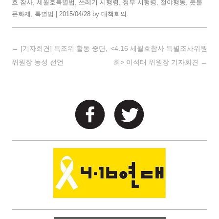
호 참사
,
세월호특별법
,
쓰레기 시행령
,
정부 시행령
,
철야행동
,
촛불
문화제
,
특별법
|
2015/04/28
by
대책회의
.
Post navigation
←
[기자회견] 특조위 활동 중단,
<4.16 세월호참사 특별조사위원
위원장 농성 선언
회> 이석태 위원장 기자회견
→