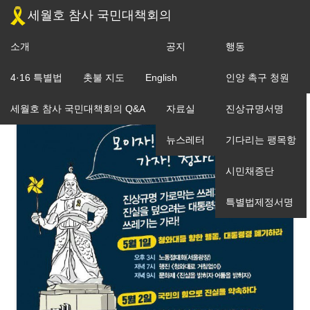
세월호 참사 국민대책회의
소개
공지
행동
조직도
4·16 특별법
촛불 지도
English
입장
인양 촉구 청원
세월호 참사 국민대책회의 Q&A
자료실
진상규명서명
뉴스레터
기다리는 팽목항
시민채증단
특별법제정서명