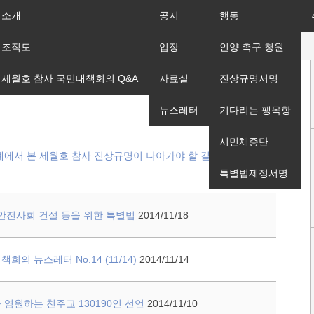
소개
공지
행동
조직도
입장
인양 촉구 청원
세월호 참사 국민대책회의 Q&A
자료실
진상규명서명
뉴스레터
기다리는 팽목항
시민채증단
례에서 본 세월호 참사 진상규명이 나아가야 할 길
특별법제정서명
 안전사회 건설 등을 위한 특별법
2014/11/18
의 뉴스레터 No.14 (11/14)
2014/11/14
 염원하는 천주교 130190인 선언
2014/11/10