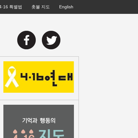
4·16 특별법
촛불 지도
English