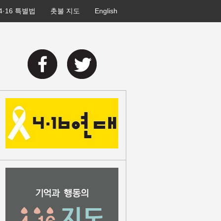
4·16 특별법
촛불 지도
English