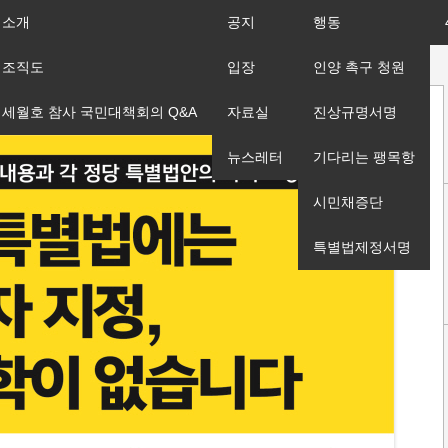
소개
공지
행동
조직도
입장
인양 촉구 청원
세월호 참사 국민대책회의 Q&A
자료실
진상규명서명
뉴스레터
기다리는 팽목항
시민채증단
특별법제정서명