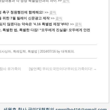
 핵심내용과 각 정당 특별법안과의 차이 >>
클릭
 제정 촉구 청원행진에 함께해요!
>>
클릭
을 위한 7월 릴레이 신문광고 제작
>>
클릭
잊지 않겠다는 약속은 ’4.16 특별법 제정’부터!
>>
클릭
남, 특별한 법, 특별한 다짐! “모두에게 진실을! 모두에게 안전
의사상자
,
특례입학
,
특별법
|
2014/07/16
by
대책회의
.
호 참사 유가족이
[발언록] 우리도국민이다!우리도가족이다!
→
세월호 참사 국민대책회의
sewolho416@gmail.com