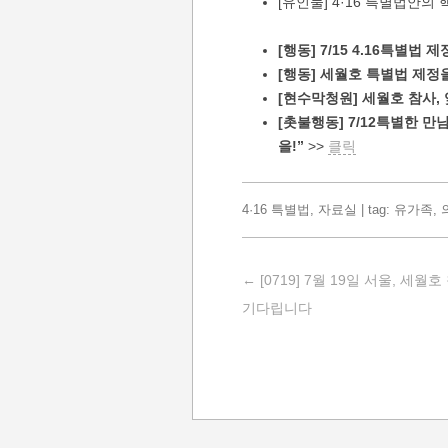
[유인물] 4·16 특별법안의
[행동] 7/15 4.16특별법
[행동] 세월호 특별법 제정
[현수막청원] 세월호 참사, 
[촛불행동] 7/12특별한 만
을!”
>>
클릭
4·16 특별법
,
자료실
| tag:
유가족
,
Post navigation
←
[0719] 7월 19일 서울, 세월
기다립니다