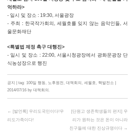
억하라>
- 일시 및 장소 : 19:30, 서울광장
- 주최 : 한국작가회의, 세월호를 잊지 않는 음악인들, 서
울문화재단
<특별법 제정 촉구 대행진>
- 일시 및 장소 : 22:00, 서울시청광장에서 광화문광장 단
식농성장으로 행진
공지
| tag:
100일 행동
,
노후원전
,
대책회의
,
세월호
,
핵발전소
|
2014/07/16
by
대책회의
.
Post navigation
←
[발언록] 우리도국민이다!우
[단원고 생존학생들의 편지] 우
리도가족이다!
리가 원하는 것은 돈이 아니라
친구들에 대한 진상규명이다
→