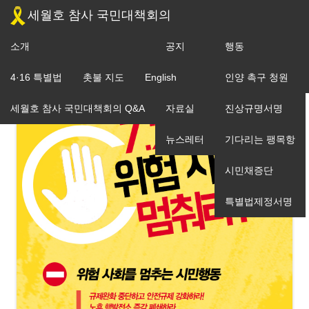
세월호 참사 국민대책회의
소개
공지
행동
조직도
4·16 특별법
촛불 지도
English
입장
인양 촉구 청원
세월호 참사 국민대책회의 Q&A
자료실
진상규명서명
뉴스레터
기다리는 팽목항
시민채증단
특별법제정서명