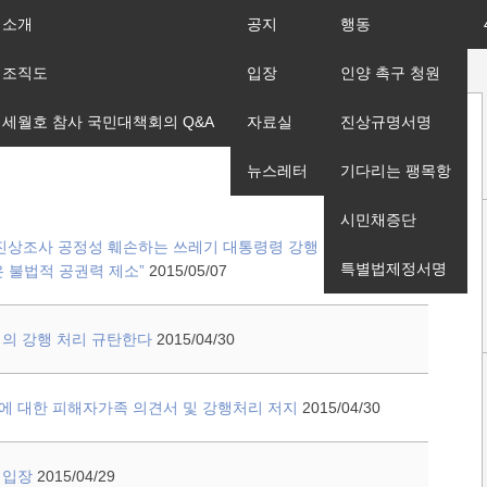
소개
공지
행동
조직도
입장
인양 촉구 청원
세월호 참사 국민대책회의 Q&A
자료실
진상규명서명
뉴스레터
기다리는 팽목항
시민채증단
 진상조사 공정성 훼손하는 쓰레기 대통령령 강행 규탄 및 집
특별법제정서명
 불법적 공권력 제소”
2015/05/07
회의 강행 처리 규탄한다
2015/04/30
에 대한 피해자가족 의견서 및 강행처리 저지
2015/04/30
 입장
2015/04/29