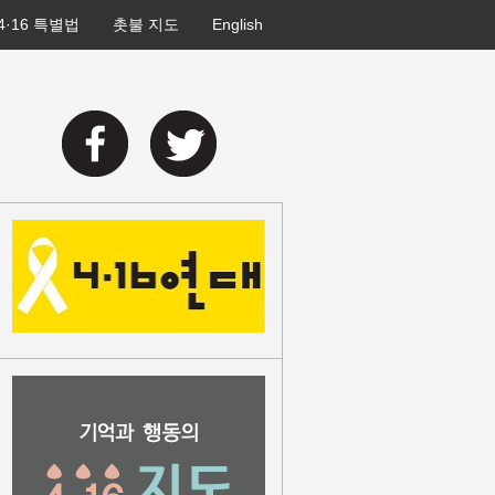
4·16 특별법
촛불 지도
English