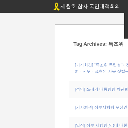
세월호 참사 국민대책회의
Tag Archives:
특조위
[기자회견] “특조위 독립성과
회・시위・표현의 자유 짓밟은
[성명] 쓰레기 대통령령 차관
[기자회견] 정부시행령 수정안
[입장] 정부 시행령(안)에 대한